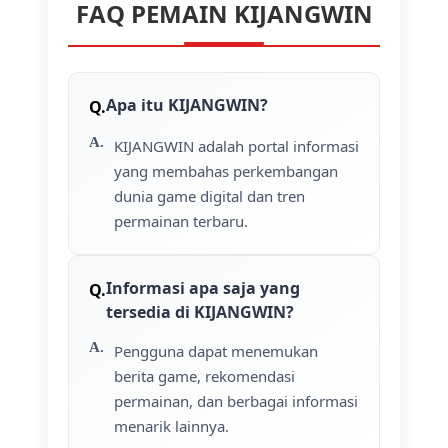
FAQ PEMAIN KIJANGWIN
Apa itu KIJANGWIN?
KIJANGWIN adalah portal informasi
yang membahas perkembangan
dunia game digital dan tren
permainan terbaru.
Informasi apa saja yang
tersedia di KIJANGWIN?
Pengguna dapat menemukan
berita game, rekomendasi
permainan, dan berbagai informasi
menarik lainnya.