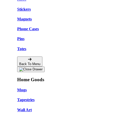
Stickers
Magnets
Phone Cases
Pins
Totes
Back To Menu
Home Goods
Mugs
Tapestries
Wall Art