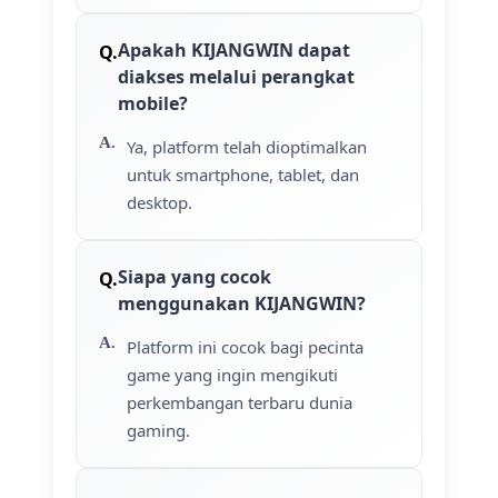
Apakah KIJANGWIN dapat
diakses melalui perangkat
mobile?
Ya, platform telah dioptimalkan
untuk smartphone, tablet, dan
desktop.
Siapa yang cocok
menggunakan KIJANGWIN?
Platform ini cocok bagi pecinta
game yang ingin mengikuti
perkembangan terbaru dunia
gaming.