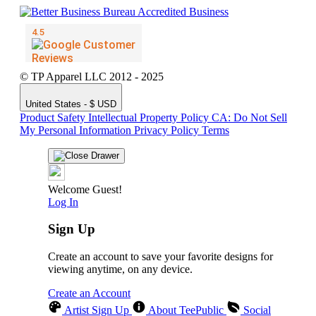
© TP Apparel LLC 2012 - 2025
United States - $ USD
Product Safety
Intellectual Property Policy
CA: Do Not Sell
My Personal Information
Privacy Policy
Terms
Welcome Guest!
Log In
Sign Up
Create an account to save your favorite designs for
viewing anytime, on any device.
Create an Account
Artist Sign Up
About TeePublic
Social