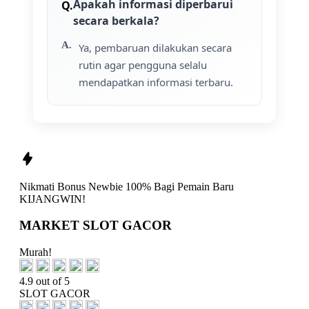
Apakah informasi diperbarui
secara berkala?
Ya, pembaruan dilakukan secara
rutin agar pengguna selalu
mendapatkan informasi terbaru.
Nikmati
Bonus Newbie 100%
Bagi Pemain Baru
KIJANGWIN!
MARKET SLOT GACOR
Murah!
4.9 out of 5
SLOT GACOR