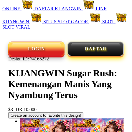
ONLINE
DAFTAR KIJANGWIN
LINK
KIJANGWIN
SITUS SLOT GACOR
SLOT
SLOT VIRAL
LOGIN
DAFTAR
Design ID: 74165272
KIJANGWIN Sugar Rush:
Kemenangan Manis Yang
Nyambung Terus
$3
IDR 10.000
Create an account to favorite this design!