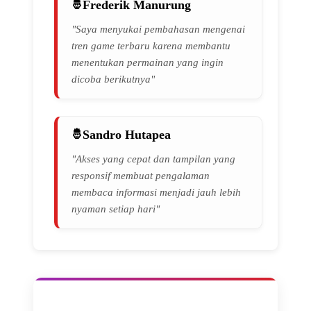
Frederik Manurung
"Saya menyukai pembahasan mengenai
tren game terbaru karena membantu
menentukan permainan yang ingin
dicoba berikutnya"
Sandro Hutapea
"Akses yang cepat dan tampilan yang
responsif membuat pengalaman
membaca informasi menjadi jauh lebih
nyaman setiap hari"